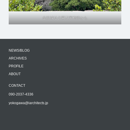
金沢城址公園丑寅櫓跡から
NEWS/BLOG
ARCHIVES
PROFILE
ABOUT
CONTACT
090-2037-4336
yokogawa@iarchitects.jp