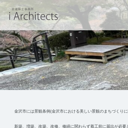
金沢市には景観条例(金沢市における美しい景観のまちづくりに
新築、増築、改築、改修、修繕に関わらず着工前に届出が必要