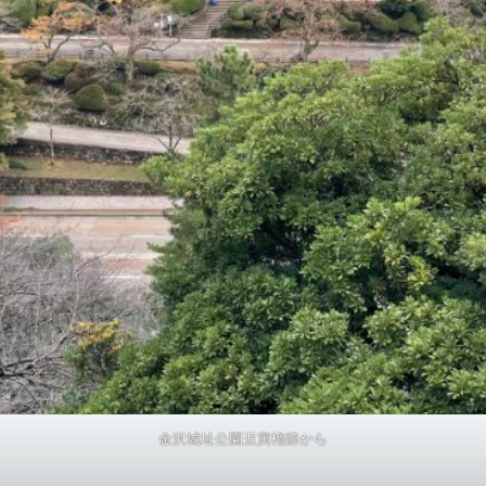
金沢城址公園丑寅櫓跡から